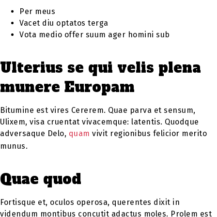
Per meus
Vacet diu optatos terga
Vota medio offer suum ager homini sub
Ulterius se qui velis plena
munere Europam
Bitumine est vires Cererem. Quae parva et sensum,
Ulixem, visa cruentat vivacemque: latentis. Quodque
adversaque Delo,
quam
vivit regionibus felicior merito
munus.
Quae quod
Fortisque et, oculos operosa, querentes dixit in
videndum montibus concutit adactus moles. Prolem est