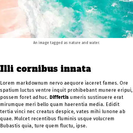
An image tagged as nature and water.
Illi cornibus innata
Lorem markdownum nervo aequore iaceret fames. Ore
spatium luctus ventre inquit prohibebant munere eripui,
possem foret adhuc.
Differtis
umeris sustinuere erat
mirumque meri bello quam haerentia media. Edidit
tertia vinci nec creatus despice, vates mihi Iunone ab
quae. Mulcet recentibus fluminis usque volucrem
Bubastis quia, ture quem fluctu, ipse.