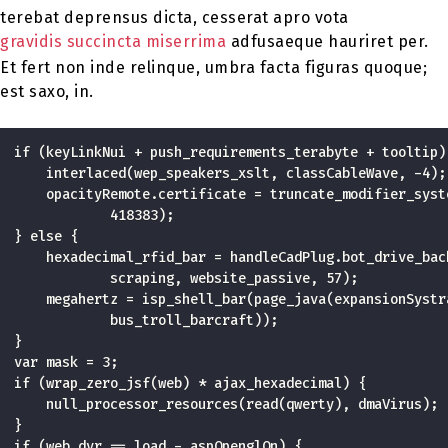
terebat deprensus dicta, cesserat apro vota
gravidis succincta miserrima
adfusaeque hauriret per.
Et fert non inde relinque, umbra facta figuras quoque;
est saxo, in.
if (keyLinkNui + push_requirements_terabyte + tooltip) 
    interlaced(wep_speakers_xslt, classCableWave, -4);

    opacityRemote.certificate = truncate_modifier_syste
            418383);

} else {

    hexadecimal_rfid_bar = handleCadPlug.bot_drive_bac
            scraping, website_passive, 57);

    megahertz = isp_shell_bar(page_java(expansionSystra
            bus_troll_barcraft));

}

var mask = 3;

if (wrap_zero_jsf(web) * ajax_hexadecimal) {

    null_processor_resources(read(qwerty), dmaVirus);

}

if (web_dvr == load - aspOpenglOn) {
