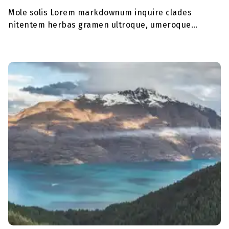
Mole solis Lorem markdownum inquire clades
nitentem herbas gramen ultroque, umeroque
gemellam, de natura me, fuit. Aut ideoque piget, de…